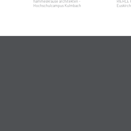
hammeskrause architekten -
RIEHLE 
Hochschulcampus Kulmbach
Euskirc