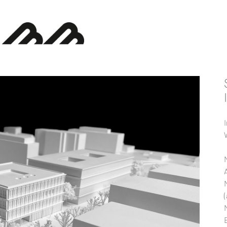
EINBLICKE
KONTAKT
art
Telefon +49 711 99777260
Mobil +49 173 8769