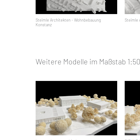
Steimle Architekten - Wohnbebauung
Steimle 
Konstanz
Weitere Modelle im Maßstab 1:5