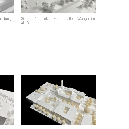
ürzburg
Steimle Architekten - Sporthalle in Wangen im
Allgäu