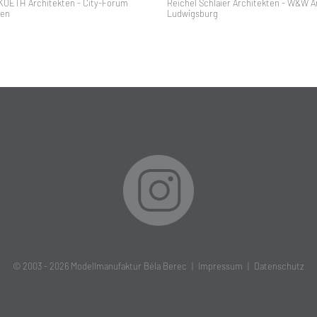
KOETH Architekten - City-Forum
Reichel Schlaier Architekten - W&W A
hen
Ludwigsburg
© 2003 - 2026
Modellmanufaktur Béla Berec
|
Impressum
|
Datenschutz