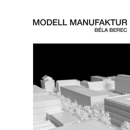
Vaihinger Strasse 23, 70567 Stuttg