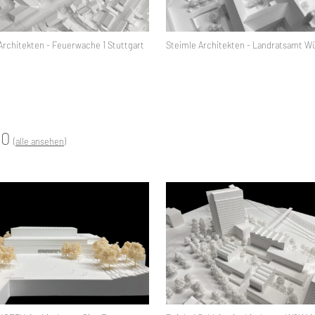
Architekten - Feuerwache 1 Stuttgart
Steimle Architekten - Landratsamt W
00
(alle ansehen)