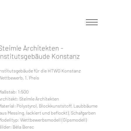
Steimle Architekten -
Institutsgebäude Konstanz
602
info@modellmanufaktur.com
Institutsgebäude für die HTWG Konstanz
Wettbewerb, 1. Preis
Maßstab: 1:500
Architekt: Steimle Architekten
Material: Polystyrol, Blockkunststoff, Laubbäume
(aus Messing, lackiert und beflockt), Schafgarben
Modelltyp: Wettbewerbsmodell (Gipsmodell)
Bilder: Béla Berec