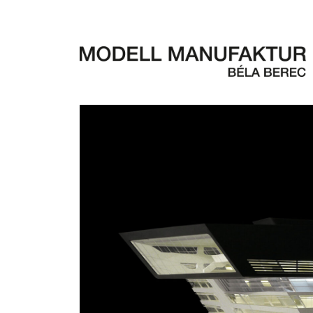
Vaihinger Strasse 23, 70567 Stuttg