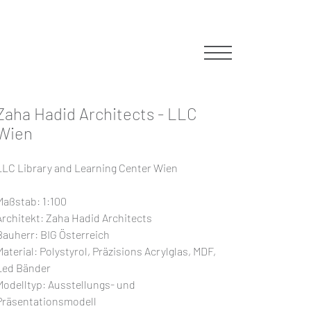
Zaha Hadid Architects - LLC
Wien
602
info@modellmanufaktur.com
LLC Library and Learning Center Wien
Maßstab: 1:100
Architekt: Zaha Hadid Architects
Bauherr: BIG Österreich
Material: Polystyrol, Präzisions Acrylglas, MDF,
Led Bänder
Modelltyp: Ausstellungs- und
Präsentationsmodell