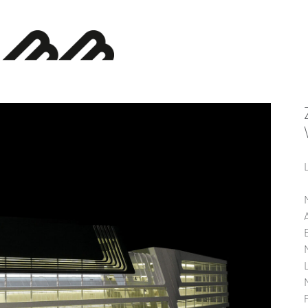
EINBLICKE
KONTAKT
art
Telefon +49 711 99777260
Mobil +49 173 8769